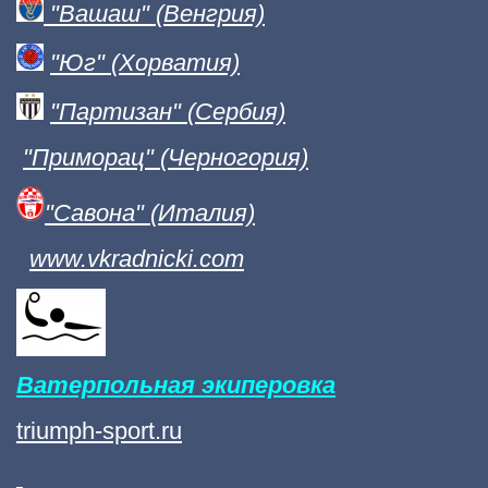
"Вашаш" (Венгрия)
"Юг" (Хорватия)
"Партизан" (Сербия)
"Приморац"
(Черногория)
"Савона" (Италия)
www.vkradnicki.com
Ватерпольная экиперовка
triumph-sport.ru