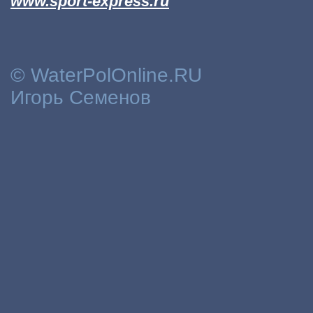
www.sport-express.ru
© WaterPolOnline.RU
Игорь Семенов