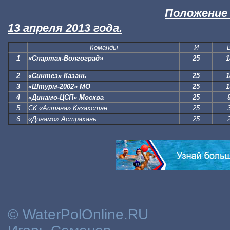
Положение 
13 апреля 2013 года.
Команды
И
1
«Спартак-Волгоград»
25
1
2
«Синтез» Казань
25
1
3
«Штурм-2002» МО
25
1
4
«Динамо-ЦСП» Москва
25
5
СК «Астана» Казахстан
25
6
«Динамо» Астрахань
25
© WaterPolOnline.RU