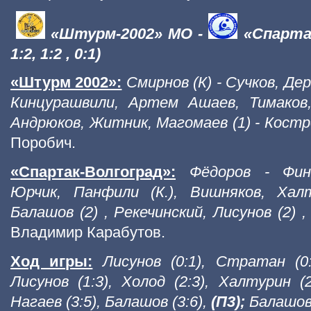
«Штурм-2002» МО -
«Спартак
1:2, 1:2 , 0:1)
«Штурм 2002»:
Смирнов (К) - Сучков, Де
Кинцурашвили, Артем Ашаев
, Тимаков
Андрюков, Житник, Магомаев (1) - Костр
Поробич.
«Спартак-Волгоград»:
Фёдоров - Фин
Юрчик, Панфили (К.), Вишняков, Халт
Балашов (2) , Рекечинский, Лисунов (2) ,
Владимир Карабутов.
Ход игры:
Лисунов (0:1), Стратан (0
Лисунов (1:3), Холод (2:3), Халтурин (
Нагаев (3:5), Балашов (3:6),
(П3);
Балашов 