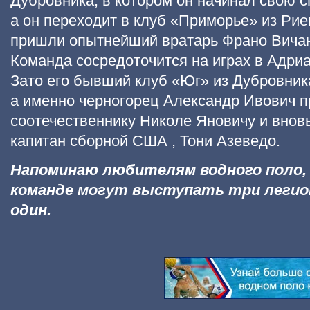
Дубровника, в котором он начинал свою с
а он переходит в клуб «Приморье» из Рие
пришли опытнейший вратарь Франо Вича
Команда сосредоточится на играх в Адри
Зато его бывший клуб «Юг» из Дубровник
а именно черногорец Александр Ивович п
соотечественнику Николе Яновичу и вновь
капитан сборной США , Тони Азеведо.
Напоминаю любителям водного поло, 
команде могут выступать три легион
один.