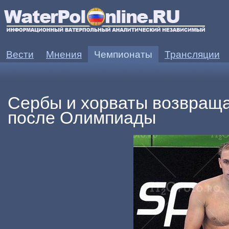
Вести
Мнения
Чемпионаты
Трансляции
НИЯ:
Почему уже более 14 лет мужское водное поло в стагнации?
ЧЕМПИОНАТ
Сербы и хорваты возвращ
после Олимпиады