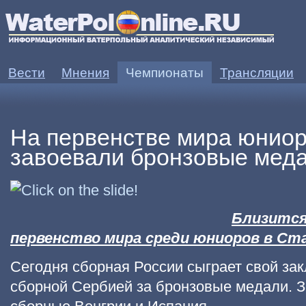
Вести
Мнения
Чемпионаты
Трансляции
НИЯ:
Почему уже более 14 лет мужское водное поло в стагнации?
ЧЕМПИОНАТ
На первенстве мира юнио
завоевали бронзовые меда
Близится
первенство мира среди юниоров в Ст
Сегодня сборная России сыграет свой за
сборной Сербией за бронзовые медали. 