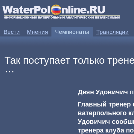
Вести
Мнения
Чемпионаты
Трансляции
Так поступает только тре
…
Деян Удовичич п
Главный тренер 
ватерпольного к
Удовичич сообшил
тренера клуба п