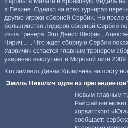
Европы в Малаге и бронзовую медаль на 
в Пекине. Однако на всех турнирах пере
другие игроки сборной Сербии. Но после 
большинство лидеров сборной Сербии по
из-за тренера. Это Денис Шефик , Алекс
Чирич ... . Что ждет сборную Сербии покаж
Удовичич остается главным тренером сбор
уверенно выступает в Мировой лиги 2009
Кто заменит Деяна Удовичича на посту но
Эмиль Николич один из претендентов
Новым главным т
Райфайзен может 
хорватского «Юга
сообщает: сербска
Которянин являет