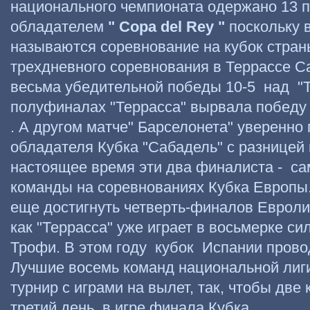
национального чемпионата одержано 13 п
обладателем
" Copa del
Rey "
поскольку 
называются соревнование на кубок стран
трехдневного соревнования в Террассе С
весьма убедительной победы 10-5 над "Т
полуфиналах "Террасса" вырвала победу у
. А другом матче" Барселонета" уверенн
обладателя Кубка "Сабадель" с разницей в
настоящее время эти два финалиста - с
команды на соревнованиях Кубка Европы.
еще достигнуть четверть-финалов Евролиг
как "Террасса" уже играет в восьмерке с
Трофи. В этом году кубок Испании прово
Лучшие восемь команд национальной лиг
турнир с играми на вылет, так, чтобы две
третий день в игре финала Кубка.