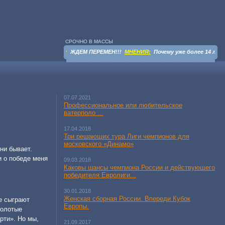
СРОЧНО В МАССЫ
ВЕСТИ
:
ЖДЕМ ПЕРЕМЕН!!!
МНЕНИЯ:
Почему уже более 14 лет 
07.07.2021
Профессиональное или любительское
ватерполо ...
17.04.2018
Три решающих тура Лиги чемпионов для
московского «Динамо»
ни бывает.
и о победе меня
09.03.2018
Каковы шансы чемпиона России и действующего
победителя Евролиги...
30.01.2018
Женская сборная России. Впереди Кубок
е сыграют
Европы.
золотые
рти». Но мы,
21.09.2017