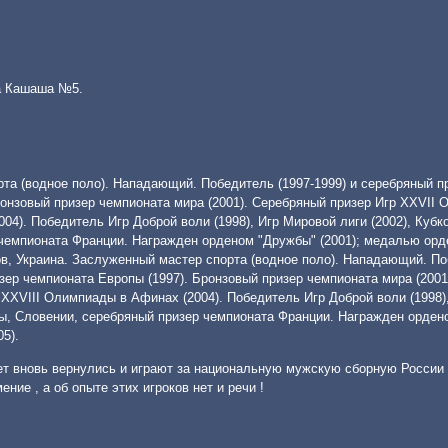
а Кашаша №5.
рта (водное поло). Нападающий. Победитель (1997-1999) и серебряный пр
ронзовый призер чемпионата мира (2001). Серебряный призер Игр XXVII
4). Победитель Игр Доброй воли (1998), Игр Мировой лиги (2002), Кубко
 чемпионата Франции. Награжден орденом "Дружбы" (2001); медалью орд
ьвов, Украина. Заслуженный мастер спорта (водное поло). Нападающий. По
изер чемпионата Европы (1997). Бронзовый призер чемпионата мира (200
 XXVIII Олимпиады в Афинах (2004). Победитель Игр Доброй воли (1998)
аины, Словении, серебряный призер чемпионата Франции. Награжден орде
5).
лет вновь вернулись и играют за национальную мужскую сборную России
ение , а об опыте этих игроков нет и речи !