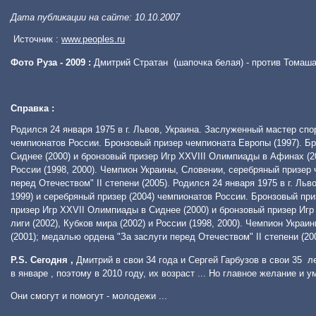
Дата публикации на сайте: 10.10.2007
www.peoples.ru
Источник :
Фото Руза - 2009 :
Дмитрий Стратан (шапочка белая) - против Томаш
Справка :
Родился 24 января 1975 в г. Львов, Украина. Заслуженный мастер спо
чемпионатов России. Бронзовый призер чемпионата Европы (1997). Б
Сиднее (2000) и бронзовый призер Игр XXVIII Олимпиады в Афинах (200
России (1998, 2000). Чемпион Украины, Словении, серебряный призер
перед Отечеством" II степени (2005). Родился 24 января 1975 в г. Л
1999) и серебряный призер (2004) чемпионатов России. Бронзовый пр
призер Игр XXVII Олимпиады в Сиднее (2000) и бронзовый призер Игр
лиги (2002), Кубков мира (2002) и России (1998, 2000). Чемпион Укр
(2001); медалью ордена "За заслуги перед Отечеством" II степени (200
P.S. Сегодня ,
Дмитрий в свои 34 года и Сергей Гарбузов в свои 35 
в январе , поэтому в 2010 году, их возраст ... Но главное желание и ум
Они смогут и помогут - молодежи ...