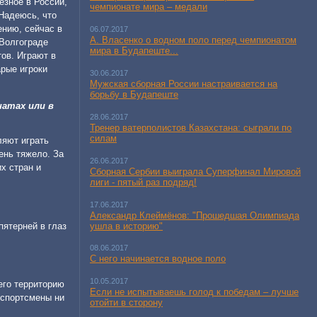
езное в России,
чемпионате мира – медали
 Надеюсь, что
ению, сейчас в
06.07.2017
А. Власенко о водном поло перед чемпионатом
 Волгограде
мира в Будапеште...
ов. Играют в
арые игроки
30.06.2017
Мужская сборная России настраивается на
борьбу в Будапеште
натах или в
28.06.2017
Тренер ватерполистов Казахстана: сыграли по
силам
ляют играть
ень тяжело. За
26.06.2017
х стран и
Сборная Сербии выиграла Суперфинал Мировой
лиги - пятый раз подряд!
17.06.2017
Александр Клеймёнов: "Прошедшая Олимпиада
ушла в историю"
пятерней в глаз
08.06.2017
С него начинается водное поло
10.05.2017
его территорию
Если не испытываешь голод к победам – лучше
 спортсмены ни
отойти в сторону