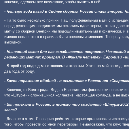
конечно, сделаем все возможное, чтобы выжить в ней.
- Четыре года назад в Сиднее сборная России стала второй.
- На то было несколько причин. Наш полуфинальный матч с испанцами
перед решающим поединком мы остались вдесятером, так как двое на
матчу со сборной Венгрии мы подошли измотанными и физически, и эм
именно после этого в правила были внесены изменения. Теперь у ка
выходной.
- Нынешний сезон для вас складывается непросто. Чеховский 
решающих матчах проиграл. В «Финале четырех» Евролиги «шт
- Второй год подряд мы становимся вторыми. Хотя, на мой взгляд, «с
два года от роду.
- Какое поражение обидней - в чемпионате России от «Спартак
- Конечно, от Волгограда. Ведь в Евролиге мы фактически новички и
что «Штурм» - сложившийся коллектив, настоящая команда, а не выск
- Вы приехали в Россию, в только что созданный «Штурм-2002
заела?
- Дело не в этом. Я поверил ребятам, которые организовали чеховск
того, чтобы провести со мной переговоры. Немаловажно, что клуб тве