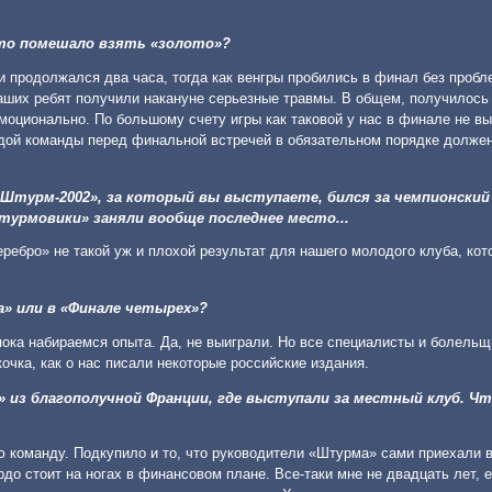
 Что помешало взять «золото»?
 продолжался два часа, тогда как венгры пробились в финал без пробл
ших ребят получили накануне серьезные травмы. В общем, получилось т
оционально. По большому счету игры как таковой у нас в финале не вы
ждой команды перед финальной встречей в обязательном порядке долже
«Штурм-2002», за который вы выступаете, бился за чемпионский
урмовики» заняли вообще последнее место...
еребро» не такой уж и плохой результат для нашего молодого клуба, кот
а» или в «Финале четырех»?
 пока набираемся опыта. Да, не выиграли. Но все специалисты и болельщ
очка, как о нас писали некоторые российские издания.
» из благополучной Франции, где выступали за местный клуб. Ч
ую команду. Подкупило и то, что руководители «Штурма» сами приехали
рдо стоит на ногах в финансовом плане. Все-таки мне не двадцать лет, 