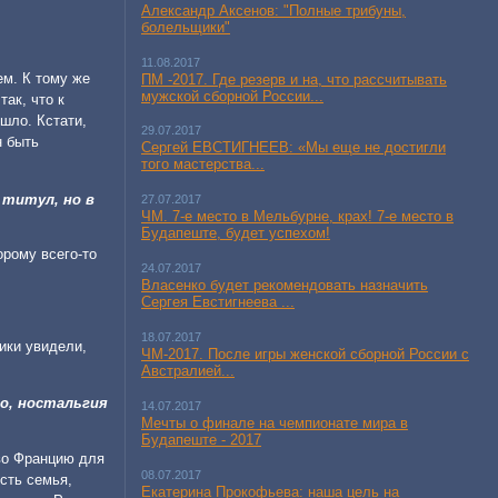
Александр Аксенов: "Полные трибуны,
болельщики"
11.08.2017
ПМ -2017. Где резерв и на, что рассчитывать
ем. К тому же
мужской сборной России...
ак, что к
шло. Кстати,
29.07.2017
н быть
Сергей ЕВСТИГНЕЕВ: «Мы еще не достигли
того мастерства...
 титул, но в
27.07.2017
ЧМ. 7-е место в Мельбурне, крах! 7-е место в
Будапеште, будет успехом!
орому всего-то
24.07.2017
Власенко будет рекомендовать назначить
Сергея Евстигнеева ...
18.07.2017
ики увидели,
ЧМ-2017. После игры женской сборной России с
Австралией...
то, ностальгия
14.07.2017
Мечты о финале на чемпионате мира в
Будапеште - 2017
 во Францию для
08.07.2017
есть семья,
Екатерина Прокофьева: наша цель на