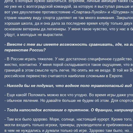
дети, о которых нужно заботиться. Впрочем, личные амбиции также с
но уже не с волгоградской командой, за которую я выступал раньше 
вот уже двухлетнее противостояние «Спартака-Лукойл» и «Штурма» пр
стране нашему виду спорта уделяют не так много внимания. Закрыло
хорошая школа, да и она дала за последнее время клубу только двух
основном ветераны да легионеры. У меня такое чувство, что у нас в
уйдут, а молодых не вырастили.
- Вместе с тем вы имеете возможность сравнивать, где, на в
первенстве России?
- В России играть тяжелее. У нас достаточно специфичное судейство.
жестко, контактно. У меня порой складывается такое ощущение, что в
границей в этом смысле чуть легче. Но опять же не везде. В той же
российское первенство считаются наиболее сложными в Европе.
- Никогда бы не подумал, что водное поло травмоопасный вид
- Еще какой! Поломать можно все что угодно. Во время игры даже уто
- обычное явление. Но давайте больше не будем об этом. Для спорт
- Тогда напоследок вспомним о приятном. О Франции, например
- Там все было здорово. Море, солнце, настоящий курорт. Кроме тог
могли входить только игроки, тренеры, руководители и приближенные
в чем не нуждались и думали только об игре. Здорово там было, но..