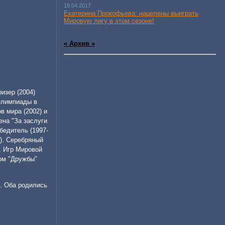
19.04.2017
Екатерина Прокофьева: нацелены выиграть
Мировую лигу в этом сезоне!
« Архив »
изер (2004)
 Олимпиады в
в мира (2002) и
ена "За заслуги
бедитель (1997-
1). Серебряный
, Игр Мировой
ном "Дружбы"
 . Оба родились