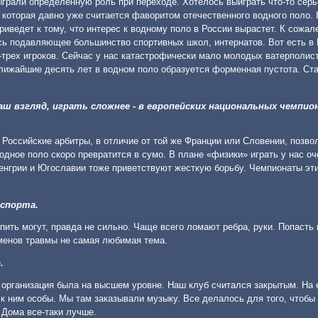
ыграли определенную роль при переходе. Хотелось выиграть что-то серь
и которая давно уже считается фаворитом отечественного водного поло.
иведет к тому, что интерес к водному поло в России вырастет. К сожал
сь подавляющее большинство спортивных школ, интернатов. Вот есть в
-трех игроков. Сейчас у нас катастрофически мало молодых ватерполист
 ближайшие десять лет в водном поло образуется форменная пустота. Ст
аш взгляд, играть сложнее - в европейских национальных чемпио
 Российские арбитры, в отличие от той же Франции или Словении, позво
одное поло скоро превратится в сумо. В плане «физики» играть у нас оч
 Венгрии и Югославии тоже приветствуют жесткую борьбу. Чемпионаты эти
 спорта.
пить могут, правда не сильно. Чаще всего ломают ребра, руки. Попасть 
сменов травмы не самая любимая тема.
.
о, организация была на высшем уровне. Наш клуб считался закрытым. На 
 к ним особы. Мы там заказывали музыку. Все делалось для того, чтобы
. Дома все-таки лучше.