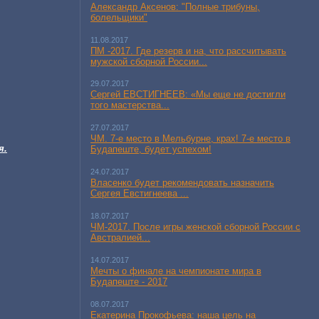
Александр Аксенов: "Полные трибуны,
болельщики"
11.08.2017
ПМ -2017. Где резерв и на, что рассчитывать
мужской сборной России...
29.07.2017
Сергей ЕВСТИГНЕЕВ: «Мы еще не достигли
того мастерства...
27.07.2017
ЧМ. 7-е место в Мельбурне, крах! 7-е место в
я.
Будапеште, будет успехом!
24.07.2017
Власенко будет рекомендовать назначить
Сергея Евстигнеева ...
18.07.2017
ЧМ-2017. После игры женской сборной России с
Австралией...
14.07.2017
Мечты о финале на чемпионате мира в
Будапеште - 2017
08.07.2017
Екатерина Прокофьева: наша цель на