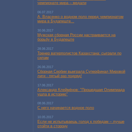
чемпионате мира – медали
06.07.2017
А. Власенко о водном поло перед чемпионатом
мира в Будапеште...
30.06.2017
Мужская сборная России настраивается на
борьбу в Будапеште
28.06.2017
Тренер ватерполистов Казахстана: сыграли по
силам
26.06.2017
Сборная Сербии выиграла Суперфинал Мировой
лиги - пятый раз подряд!
17.06.2017
Александр Клеймёнов: "Прошедшая Олимпиада
ушла в историю"
08.06.2017
С него начинается водное поло
10.05.2017
Если не испытываешь голод к победам – лучше
отойти в сторону