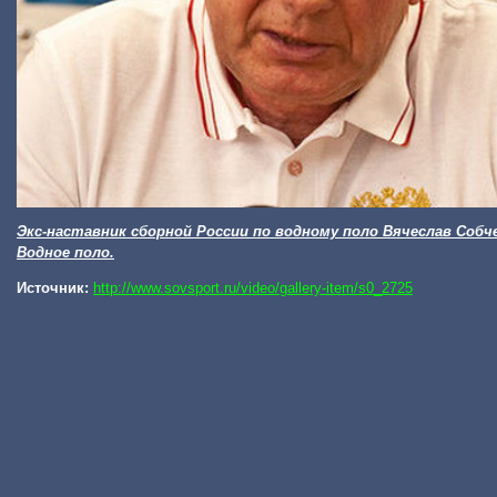
Экс-наставник сборной России по водному поло Вячеслав Собч
Водное поло.
Источник:
http://www.sovsport.ru/video/gallery-item/s0_2725