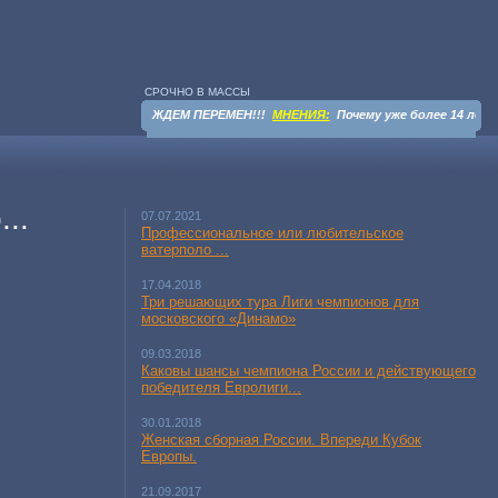
СРОЧНО В МАССЫ
ВЕСТИ
:
ЖДЕМ ПЕРЕМЕН!!!
МНЕНИЯ:
Почему уже более 14 лет 
..
07.07.2021
Профессиональное или любительское
ватерполо ...
17.04.2018
Три решающих тура Лиги чемпионов для
московского «Динамо»
09.03.2018
Каковы шансы чемпиона России и действующего
победителя Евролиги...
30.01.2018
Женская сборная России. Впереди Кубок
Европы.
21.09.2017