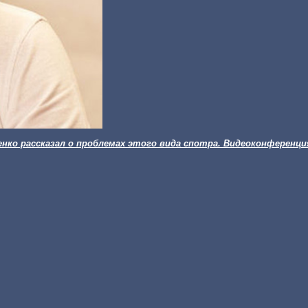
енко рассказал о проблемах этого вида спотра. Видеоконференци